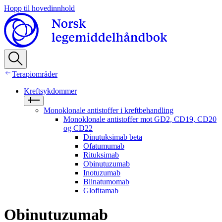
Hopp til hovedinnhold
Terapiområder
Kreftsykdommer
Monoklonale antistoffer i kreftbehandling
Monoklonale antistoffer mot GD2, CD19, CD20
og CD22
Dinutuksimab beta
Ofatumumab
Rituksimab
Obinutuzumab
Inotuzumab
Blinatumomab
Glofitamab
Obinutuzumab