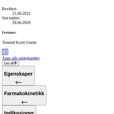
Revidert
:
21.06.2021
Sist endret
:
29.06.2026
Forfatter
:
Tormod Kyrre Guren
Åpne alle
underkapitler
Les alt
Egenskaper
Farmakokinetikk
Indikasjoner