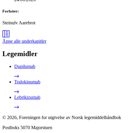
Forfatter
:
Steinulv Aarebrot
Åpne alle
underkapitler
Legemidler
Dupilumab
Tralokinumab
Lebrikizumab
©
2026
,
Foreningen for utgivelse av Norsk legemiddelhåndbok
Postboks 5070 Majorstuen