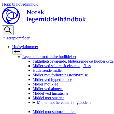
Hopp til hovedinnhold
Terapiområder
Hudsykdommer
Legemidler mot andre hudlidelser
Fuktighetsbevarende, bløtgjørende og hudbeskytte
Midler ved seboreisk eksem og flass
Hudetsende midler
Midler mot forhorningsforstyrrelse
Midler ved hyperhidrose
Midler mot kløe
Midler ved alopeci
Middel ved hirsutisme
Middel mot smerter
Midler mot hereditært angioødem
Middel mot submentalt fett