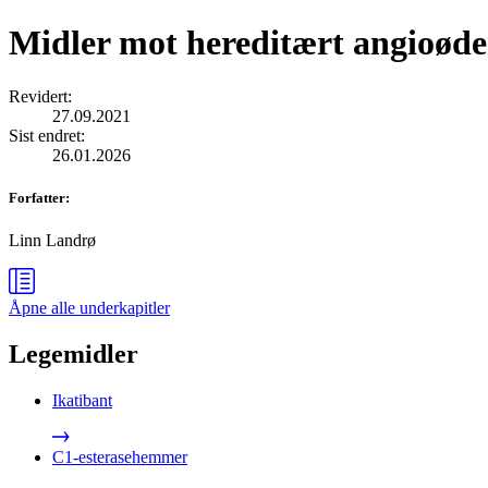
Midler mot hereditært angioød
Revidert
:
27.09.2021
Sist endret
:
26.01.2026
Forfatter
:
Linn Landrø
Åpne alle
underkapitler
Legemidler
Ikatibant
C1-esterasehemmer