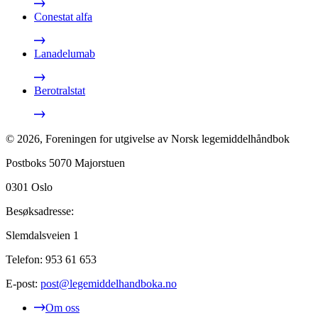
Conestat alfa
Lanadelumab
Berotralstat
©
2026
,
Foreningen for utgivelse av Norsk legemiddelhåndbok
Postboks 5070 Majorstuen
0301
Oslo
Besøksadresse:
Slemdalsveien 1
Telefon:
953 61 653
E-post:
post@legemiddelhandboka.no
Om oss