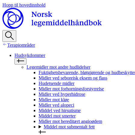
Hopp til hovedinnhold
Terapiområder
Hudsykdommer
Legemidler mot andre hudlidelser
Fuktighetsbevarende, bløtgjørende og hudbeskytte
Midler ved seboreisk eksem og flass
Hudetsende midler
Midler mot forhorningsforstyrrelse
Midler ved hyperhidrose
Midler mot kløe
Midler ved alopeci
Middel ved hirsutisme
Middel mot smerter
Midler mot hereditært angioødem
Middel mot submentalt fett