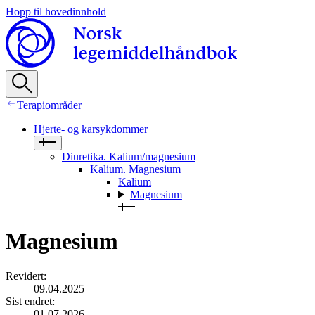
Hopp til hovedinnhold
Terapiområder
Hjerte- og karsykdommer
Diuretika. Kalium/magnesium
Kalium. Magnesium
Kalium
Magnesium
Magnesium
Revidert
:
09.04.2025
Sist endret
:
01.07.2026