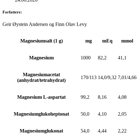
Forfattere
:
Geir Øystein Andersen
og
Finn Olav Levy
Magnesiumsalt (1 g)
mg
mEq
mmol
Magnesium
1000
82,2
41,1
Magnesiumacetat
170/113
14,0/9,32
7,01/4,66
(anhydrat/tetrahydrat)
Magnesium L-aspartat
99,2
8,16
4,08
Magnesiumglukoheptonat
50,0
4,10
2,05
Magnesiumglukonat
54,0
4,44
2,22