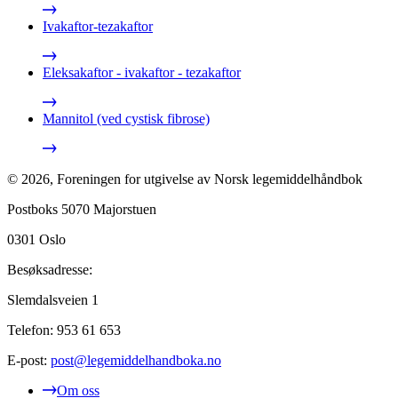
Ivakaftor-tezakaftor
Eleksakaftor - ivakaftor - tezakaftor
Mannitol (ved cystisk fibrose)
©
2026
,
Foreningen for utgivelse av Norsk legemiddelhåndbok
Postboks 5070 Majorstuen
0301
Oslo
Besøksadresse:
Slemdalsveien 1
Telefon:
953 61 653
E-post:
post@legemiddelhandboka.no
Om oss