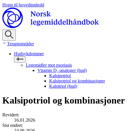
Hopp til hovedinnhold
Terapiområder
Hudsykdommer
Legemidler mot psoriasis
Vitamin D₃-analoger (hud)
Kalsipotriol
Kalsipotriol og kombinasjoner
Kalsitriol (hud)
Kalsipotriol og kombinasjoner
Revidert
:
16.01.2026
Sist endret
:
24.06.2026