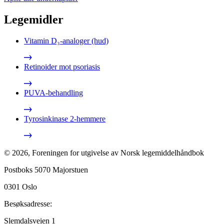
Legemidler
Vitamin D₃-analoger (hud)
Retinoider mot psoriasis
PUVA-behandling
Tyrosinkinase 2-hemmere
©
2026
,
Foreningen for utgivelse av Norsk legemiddelhåndbok
Postboks 5070 Majorstuen
0301
Oslo
Besøksadresse:
Slemdalsveien 1