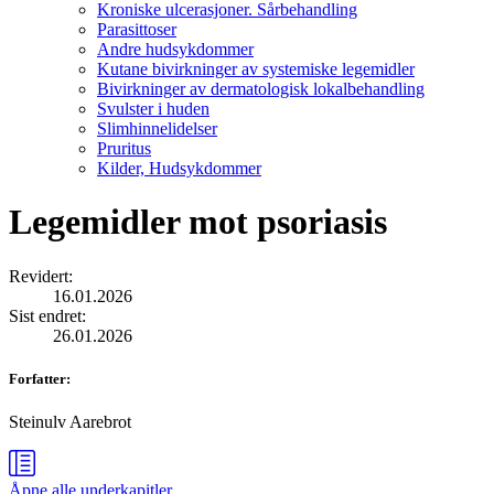
Kroniske ulcerasjoner. Sårbehandling
Parasittoser
Andre hudsykdommer
Kutane bivirkninger av systemiske legemidler
Bivirkninger av dermatologisk lokalbehandling
Svulster i huden
Slimhinnelidelser
Pruritus
Kilder, Hudsykdommer
Legemidler mot psoriasis
Revidert
:
16.01.2026
Sist endret
:
26.01.2026
Forfatter
:
Steinulv Aarebrot
Åpne alle
underkapitler