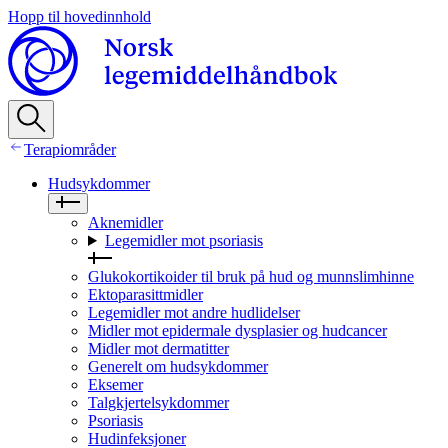
Hopp til hovedinnhold
Terapiområder
Hudsykdommer
Aknemidler
Legemidler mot psoriasis
Glukokortikoider til bruk på hud og munnslimhinne
Ektoparasittmidler
Legemidler mot andre hudlidelser
Midler mot epidermale dysplasier og hudcancer
Midler mot dermatitter
Generelt om hudsykdommer
Eksemer
Talgkjertelsykdommer
Psoriasis
Hudinfeksjoner