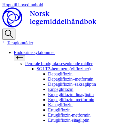
Hopp til hovedinnhold
Terapiområder
Endokrine sykdommer
Perorale blodglukosesenkende midler
SGLT2-hemmere (glifloziner)
Dapagliflozin
Dapagliflozin–metformin
Dapagliflozin–saksagliptin
Empagliflozin
Empagliflozin–linagliptin
Empagliflozin–metformin
Kanagliflozin
Ertugliflozin
Ertugliflozin-metformin
Ertugliflozin-sitagliptin