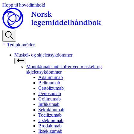
Hopp til hovedinnhold
Terapiområder
Muskel- og skjelettsykdommer
Monoklonale antistoffer ved muskel- og
skjelettsykdommer
Adalimumab
Belimumab
Certolizumab
Denosumab
Golimumab
Infliksimab
Sekukinumab
Tocilizumab
Ustekinumab
Brodalumab
Iksekizumab