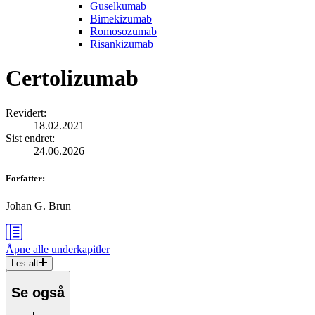
Guselkumab
Bimekizumab
Romosozumab
Risankizumab
Certolizumab
Revidert
:
18.02.2021
Sist endret
:
24.06.2026
Forfatter
:
Johan G. Brun
Åpne alle
underkapitler
Les alt
Se også