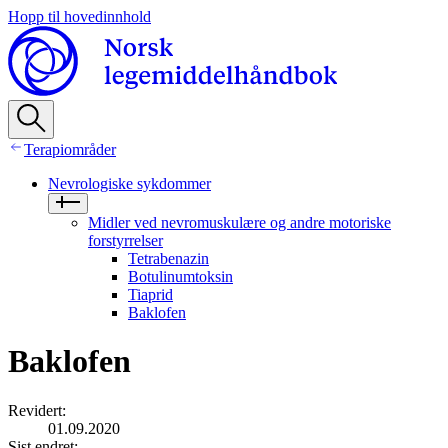
Hopp til hovedinnhold
Terapiområder
Nevrologiske sykdommer
Midler ved nevromuskulære og andre motoriske
forstyrrelser
Tetrabenazin
Botulinumtoksin
Tiaprid
Baklofen
Baklofen
Revidert
:
01.09.2020
Sist endret
: