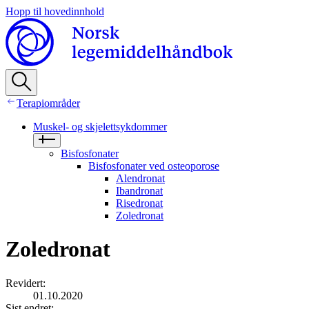
Hopp til hovedinnhold
Terapiområder
Muskel- og skjelettsykdommer
Bisfosfonater
Bisfosfonater ved osteoporose
Alendronat
Ibandronat
Risedronat
Zoledronat
Zoledronat
Revidert
:
01.10.2020
Sist endret
: