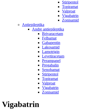
Stiripentol
Topiramat
Valproat
Vigabatrin
Zonisamid
Antiepileptika
Andre antiepileptika
Brivaracetam
Felbamat
Gabapentin
Lakosamid
Lamotrigin
Levetiracetam
Perampanel
Pregabalin
Senobamat
Stiripentol
Topiramat
Valproat
Vigabatrin
Zonisamid
Vigabatrin