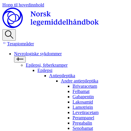
Hopp til hovedinnhold
Terapiområder
Nevrologiske sykdommer
Epilepsi, feberkramper
Epilepsi
Antiepileptika
Andre antiepileptika
Brivaracetam
Felbamat
Gabapentin
Lakosamid
Lamotrigin
Levetiracetam
Perampanel
Pregabalin
Senobamat