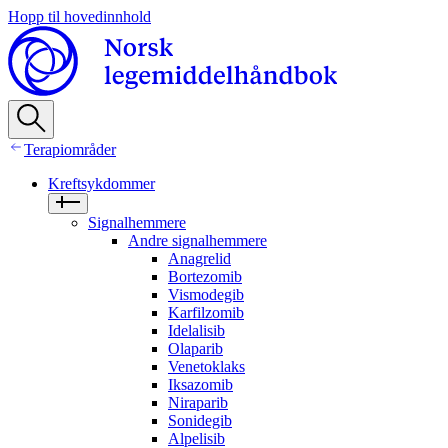
Hopp til hovedinnhold
Terapiområder
Kreftsykdommer
Signalhemmere
Andre signalhemmere
Anagrelid
Bortezomib
Vismodegib
Karfilzomib
Idelalisib
Olaparib
Venetoklaks
Iksazomib
Niraparib
Sonidegib
Alpelisib