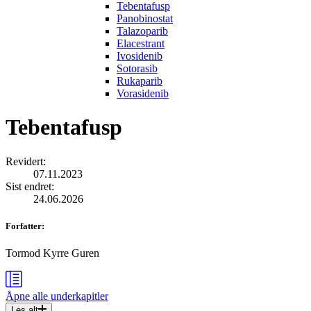
Tebentafusp
Panobinostat
Talazoparib
Elacestrant
Ivosidenib
Sotorasib
Rukaparib
Vorasidenib
Tebentafusp
Revidert
:
07.11.2023
Sist endret
:
24.06.2026
Forfatter
:
Tormod Kyrre Guren
Åpne alle
underkapitler
Les alt