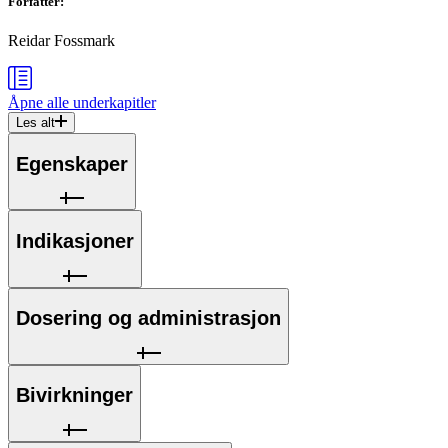
Forfatter
:
Reidar Fossmark
Åpne alle
underkapitler
Les alt
Egenskaper
Indikasjoner
Dosering og administrasjon
Bivirkninger