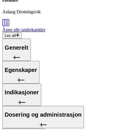
Forfatter
:
Aslaug Drotningsvik
Åpne alle
underkapitler
Les alt
Generelt
Egenskaper
Indikasjoner
Dosering og administrasjon