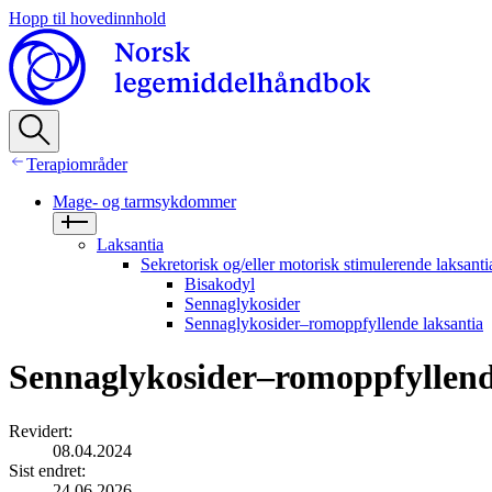
Hopp til hovedinnhold
Terapiområder
Mage- og tarmsykdommer
Laksantia
Sekretorisk og/eller motorisk stimulerende laksanti
Bisakodyl
Sennaglykosider
Sennaglykosider–romoppfyllende laksantia
Sennaglykosider–romoppfyllend
Revidert
:
08.04.2024
Sist endret
:
24.06.2026