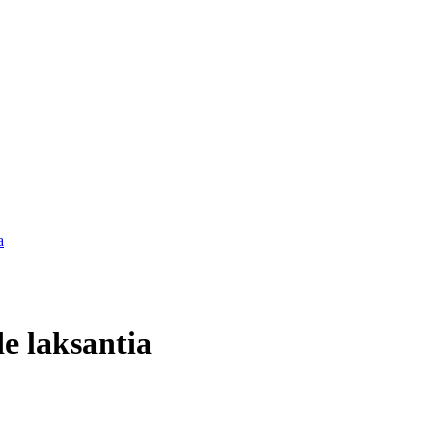
a
e laksantia