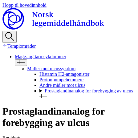
Hopp til hovedinnhold
Terapiområder
Mage- og tarmsykdommer
Midler mot ulcussykdom
Histamin H2‑antagonister
Protonpumpehemmere
Andre midler mot ulcus
Prostaglandinanalog for forebygging av ulcus
Prostaglandinanalog for
forebygging av ulcus
Revidert
: