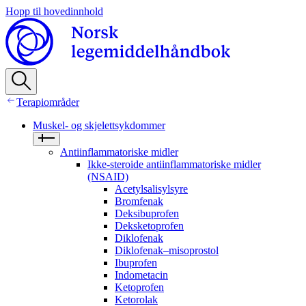
Hopp til hovedinnhold
Terapiområder
Muskel- og skjelettsykdommer
Antiinflammatoriske midler
Ikke‑steroide antiinflammatoriske midler
(NSAID)
Acetylsalisylsyre
Bromfenak
Deksibuprofen
Deksketoprofen
Diklofenak
Diklofenak–misoprostol
Ibuprofen
Indometacin
Ketoprofen
Ketorolak