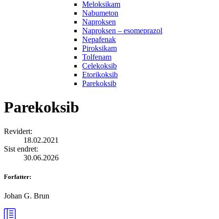
Meloksikam
Nabumeton
Naproksen
Naproksen – esomeprazol
Nepafenak
Piroksikam
Tolfenam
Celekoksib
Etorikoksib
Parekoksib
Parekoksib
Revidert
:
18.02.2021
Sist endret
:
30.06.2026
Forfatter
:
Johan G. Brun