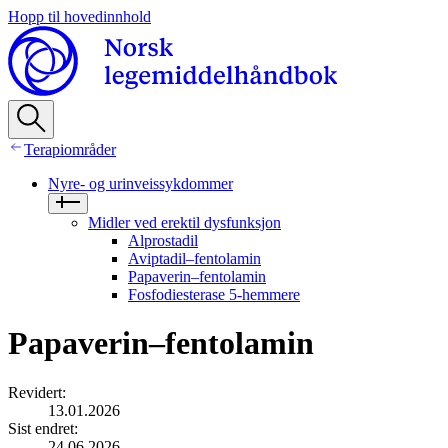
Hopp til hovedinnhold
Terapiområder
Nyre- og urinveissykdommer
Midler ved erektil dysfunksjon
Alprostadil
Aviptadil–fentolamin
Papaverin–fentolamin
Fosfodiesterase 5-hemmere
Papaverin–fentolamin
Revidert
:
13.01.2026
Sist endret
:
24.06.2026