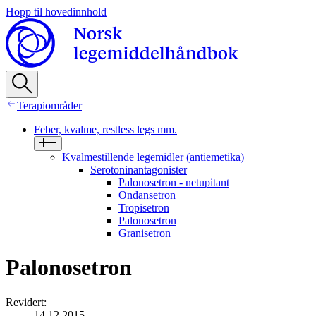
Hopp til hovedinnhold
Terapiområder
Feber, kvalme, restless legs mm.
Kvalmestillende legemidler (antiemetika)
Serotoninantagonister
Palonosetron - netupitant
Ondansetron
Tropisetron
Palonosetron
Granisetron
Palonosetron
Revidert
:
14.12.2015