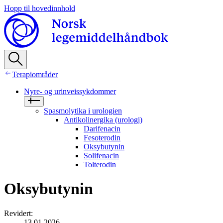
Hopp til hovedinnhold
Terapiområder
Nyre- og urinveissykdommer
Spasmolytika i urologien
Antikolinergika (urologi)
Darifenacin
Fesoterodin
Oksybutynin
Solifenacin
Tolterodin
Oksybutynin
Revidert
:
13.01.2026