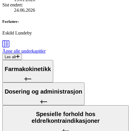
Sist endret
:
24.06.2026
Forfatter
:
Eskild Lundeby
Åpne alle
underkapitler
Les alt
Farmakokinetikk
Dosering og administrasjon
Spesielle forhold hos
eldre/kontraindikasjoner