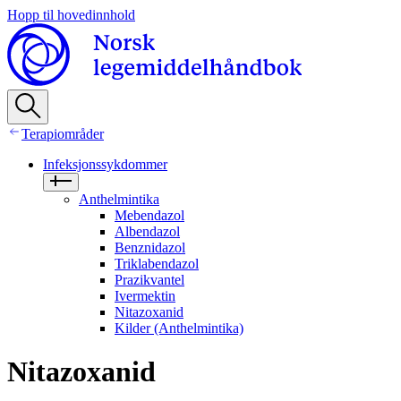
Hopp til hovedinnhold
Terapiområder
Infeksjonssykdommer
Anthelmintika
Mebendazol
Albendazol
Benznidazol
Triklabendazol
Prazikvantel
Ivermektin
Nitazoxanid
Kilder (Anthelmintika)
Nitazoxanid