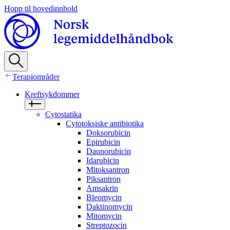
Hopp til hovedinnhold
Terapiområder
Kreftsykdommer
Cytostatika
Cytotoksiske antibiotika
Doksorubicin
Epirubicin
Daunorubicin
Idarubicin
Mitoksantron
Piksantron
Amsakrin
Bleomycin
Daktinomycin
Mitomycin
Streptozocin