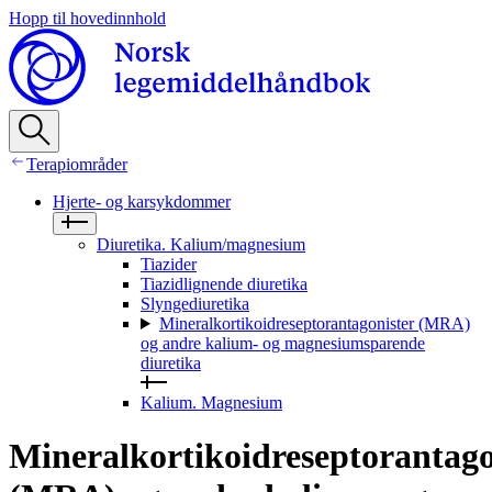
Hopp til hovedinnhold
Terapiområder
Hjerte- og karsykdommer
Diuretika. Kalium/magnesium
Tiazider
Tiazidlignende diuretika
Slyngediuretika
Mineralkortikoidreseptorantagonister (MRA)
og andre kalium‑ og magnesiumsparende
diuretika
Kalium. Magnesium
Mineralkortikoidreseptorantago