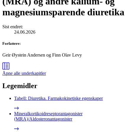
(MRA) og andre kalium‑ og
magnesiumsparende diuretika
Sist endret
:
24.06.2026
Forfattere
:
Geir Øystein Andersen
og
Finn Olav Levy
Åpne alle
underkapitler
Legemidler
Tabell: Diuretika. Farmakokinetiske egenskaper
Mineralkortikoidreseptorantagonister
(MRA)/Aldosteronantagonister