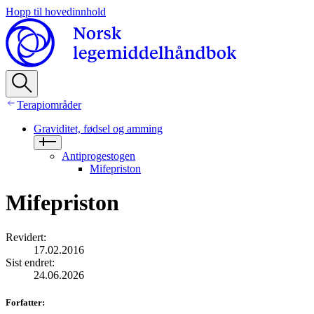
Hopp til hovedinnhold
Terapiområder
Graviditet, fødsel og amming
Antiprogestogen
Mifepriston
Mifepriston
Revidert
:
17.02.2016
Sist endret
:
24.06.2026
Forfatter
: