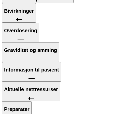
Bivirkninger
Overdosering
Graviditet og amming
Informasjon til pasient
Aktuelle nettressurser
Preparater