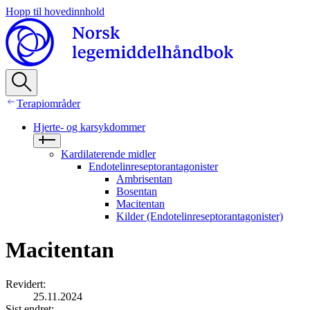
Hopp til hovedinnhold
Terapiområder
Hjerte- og karsykdommer
Kardilaterende midler
Endotelinreseptorantagonister
Ambrisentan
Bosentan
Macitentan
Kilder (Endotelinreseptorantagonister)
Macitentan
Revidert
:
25.11.2024
Sist endret
: