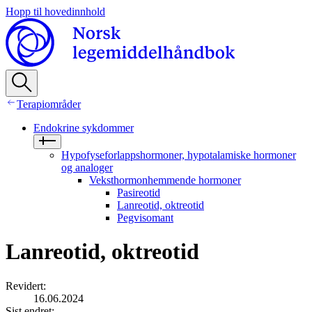
Hopp til hovedinnhold
Terapiområder
Endokrine sykdommer
Hypofyseforlappshormoner, hypotalamiske hormoner
og analoger
Veksthormonhemmende hormoner
Pasireotid
Lanreotid, oktreotid
Pegvisomant
Lanreotid, oktreotid
Revidert
:
16.06.2024
Sist endret
: