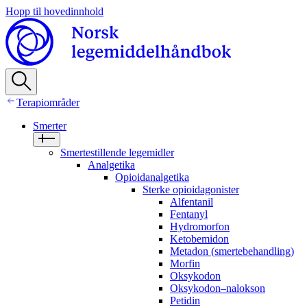
Hopp til hovedinnhold
Terapiområder
Smerter
Smertestillende legemidler
Analgetika
Opioidanalgetika
Sterke opioidagonister
Alfentanil
Fentanyl
Hydromorfon
Ketobemidon
Metadon (smertebehandling)
Morfin
Oksykodon
Oksykodon–nalokson
Petidin