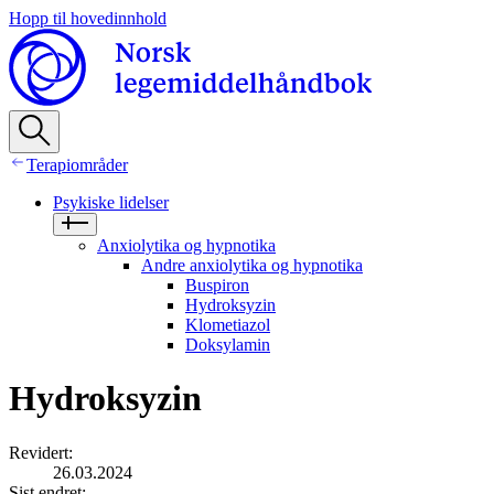
Hopp til hovedinnhold
Terapiområder
Psykiske lidelser
Anxiolytika og hypnotika
Andre anxiolytika og hypnotika
Buspiron
Hydroksyzin
Klometiazol
Doksylamin
Hydroksyzin
Revidert
:
26.03.2024
Sist endret
: