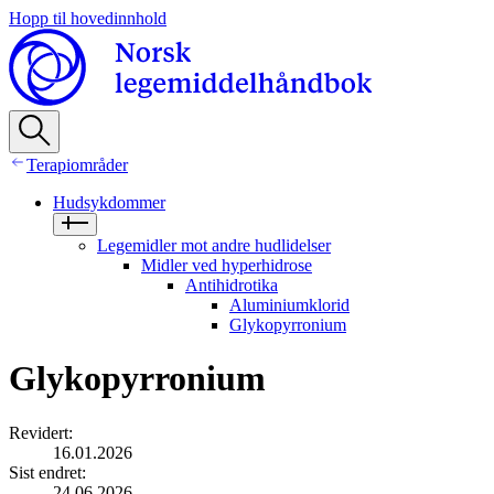
Hopp til hovedinnhold
Terapiområder
Hudsykdommer
Legemidler mot andre hudlidelser
Midler ved hyperhidrose
Antihidrotika
Aluminiumklorid
Glykopyrronium
Glykopyrronium
Revidert
:
16.01.2026
Sist endret
:
24.06.2026