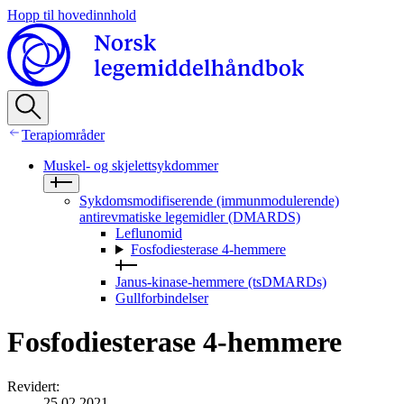
Hopp til hovedinnhold
Terapiområder
Muskel- og skjelettsykdommer
Sykdomsmodifiserende (immunmodulerende)
antirevmatiske legemidler (DMARDS)
Leflunomid
Fosfodiesterase 4-hemmere
Janus-kinase-hemmere (tsDMARDs)
Gullforbindelser
Fosfodiesterase 4-hemmere
Revidert
:
25.02.2021