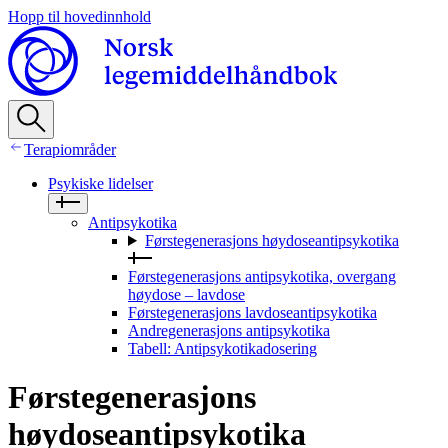
Hopp til hovedinnhold
Terapiområder
Psykiske lidelser
Antipsykotika
Førstegenerasjons høydoseantipsykotika
Førstegenerasjons antipsykotika, overgang
høydose – lavdose
Førstegenerasjons lavdoseantipsykotika
Andregenerasjons antipsykotika
Tabell: Antipsykotikadosering
Førstegenerasjons
høydoseantipsykotika