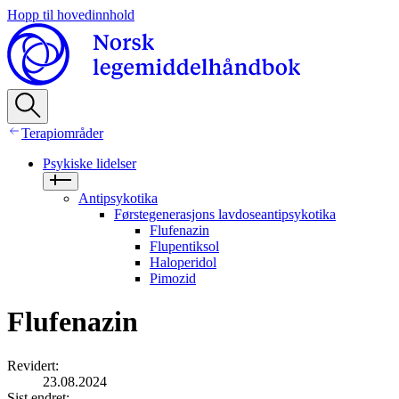
Hopp til hovedinnhold
Terapiområder
Psykiske lidelser
Antipsykotika
Førstegenerasjons lavdoseantipsykotika
Flufenazin
Flupentiksol
Haloperidol
Pimozid
Flufenazin
Revidert
:
23.08.2024
Sist endret
: