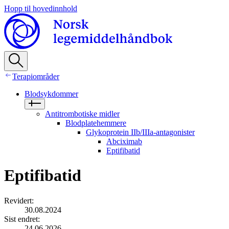
Hopp til hovedinnhold
Terapiområder
Blodsykdommer
Antitrombotiske midler
Blodplatehemmere
Glykoprotein IIb/IIIa-antagonister
Abciximab
Eptifibatid
Eptifibatid
Revidert
:
30.08.2024
Sist endret
:
24.06.2026