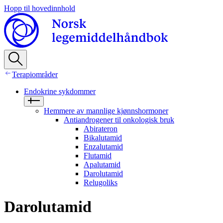
Hopp til hovedinnhold
Terapiområder
Endokrine sykdommer
Hemmere av mannlige kjønnshormoner
Antiandrogener til onkologisk bruk
Abirateron
Bikalutamid
Enzalutamid
Flutamid
Apalutamid
Darolutamid
Relugoliks
Darolutamid