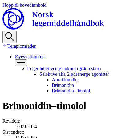
Hopp til hovedinnhold
Terapiområder
Øyesykdommer
Legemidler ved glaukom (grønn stær)
Selektive alfa-2-adrenerge agonister
Apraklonidin
Brimonidin
Brimonidin–timolol
Brimonidin–timolol
Revidert
:
10.09.2024
Sist endret
:
24.06.2026