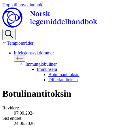
Hopp til hovedinnhold
Terapiområder
Infeksjonssykdommer
Immunglobuliner
Immunsera
Botulinantitoksin
Difteriantitoksin
Botulinantitoksin
Revidert
:
07.09.2024
Sist endret
:
24.06.2026