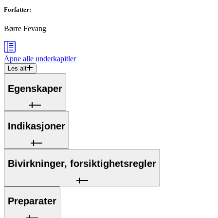
Forfatter
:
Børre Fevang
Åpne alle
underkapitler
Les alt
Egenskaper
Indikasjoner
Bivirkninger, forsiktighetsregler
Preparater