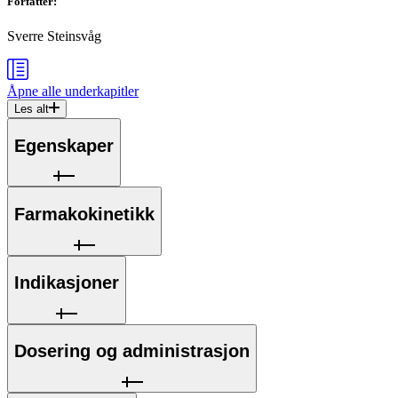
Forfatter
:
Sverre Steinsvåg
Åpne alle
underkapitler
Les alt
Egenskaper
Farmakokinetikk
Indikasjoner
Dosering og administrasjon