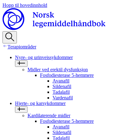
Hopp til hovedinnhold
Terapiområder
Nyre- og urinveissykdommer
Midler ved erektil dysfunksjon
Fosfodiesterase 5-hemmere
Avanafil
Sildenafil
Tadalafil
Vardenafil
Hjerte- og karsykdommer
Kardilaterende midler
Fosfodiesterase 5-hemmere
Avanafil
Sildenafil
Tadalafil