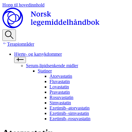
Hopp til hovedinnhold
Terapiområder
Hjerte- og karsykdommer
Serum-lipidsenkende midler
Statiner
Atorvastatin
Fluvastatin
Lovastatin
Pravastatin
Rosuvastatin
Simvastatin
Ezetimib–atorvastatin
Ezetimib–simvastatin
Ezetimib–rosuvastatin