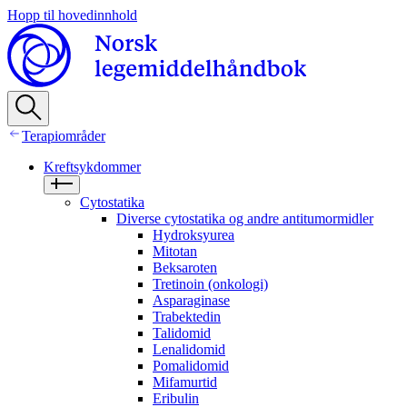
Hopp til hovedinnhold
Terapiområder
Kreftsykdommer
Cytostatika
Diverse cytostatika og andre antitumormidler
Hydroksyurea
Mitotan
Beksaroten
Tretinoin (onkologi)
Asparaginase
Trabektedin
Talidomid
Lenalidomid
Pomalidomid
Mifamurtid
Eribulin