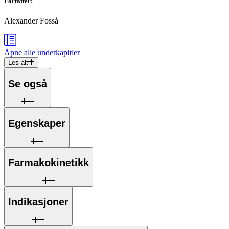
Forfatter
:
Alexander Fosså
Åpne alle
underkapitler
Les alt
Se også
Egenskaper
Farmakokinetikk
Indikasjoner