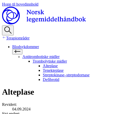
Hopp til hovedinnhold
Terapiområder
Blodsykdommer
Antitrombotiske midler
Trombolytiske midler
Alteplase
Tenekteplase
Streptokinase–streptodornase
Defibrotid
Alteplase
Revidert
:
04.09.2024
Sist endret
: