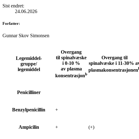
Sist endret
:
24.06.2026
Forfatter
:
Gunnar Skov Simonsen
Overgang
til spinalvæske
Overgang til
Legemiddel-
i 0-10 %
spinalvæske i 11-30% a
gruppe/
av plasma
legemiddel
plasmakonsentrasjonen
b
konsentrasjon
Penicilliner
Benzylpenicillin
+
Ampicilin
+
(+)