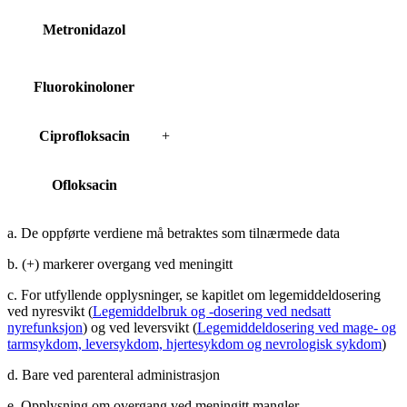
Metronidazol
Fluorokinoloner
Ciprofloksacin
+
Ofloksacin
a. De oppførte verdiene må betraktes som tilnærmede data
b. (+) markerer overgang ved meningitt
c. For utfyllende opplysninger, se kapitlet om legemiddeldosering
ved nyresvikt (
Legemiddelbruk og -dosering ved nedsatt
nyrefunksjon
) og ved leversvikt (
Legemiddeldosering ved mage- og
tarmsykdom, leversykdom, hjertesykdom og nevrologisk sykdom
)
d. Bare ved parenteral administrasjon
e. Opplysning om overgang ved meningitt mangler