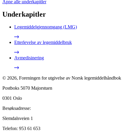
Åpne alle
underkapitler
Underkapitler
Legemiddelgjennomgang (LMG)
Etterlevelse av legemiddelbruk
Avmedisinering
©
2026
,
Foreningen for utgivelse av Norsk legemiddelhåndbok
Postboks 5070 Majorstuen
0301
Oslo
Besøksadresse:
Slemdalsveien 1
Telefon:
953 61 653