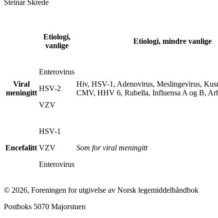
Steinar Skrede
Etiologi,
Etiologi, mindre vanlige
vanlige
Enterovirus
Viral
Hiv, HSV-1, Adenovirus, Meslingevirus, Ku
HSV-2
meningitt
CMV, HHV 6, Rubella, Influensa A og B, Arb
VZV
HSV-1
Encefalitt
VZV
Som for viral meningitt
Enterovirus
©
2026
,
Foreningen for utgivelse av Norsk legemiddelhåndbok
Postboks 5070 Majorstuen