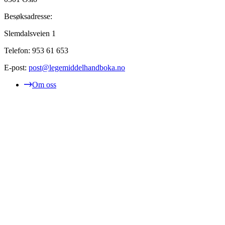
Besøksadresse:
Slemdalsveien 1
Telefon:
953 61 653
E-post:
post@legemiddelhandboka.no
Om oss